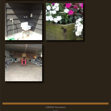
1088442
bezoekers